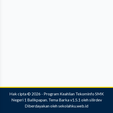
Hak cipta © 2026 -
Program Keahlian Tekominfo SMK
Negeri 1 Balikpapan
.
Tema Barka v1.5.1
oleh
silirdev
Diberdayakan oleh
sekolahku.web.id